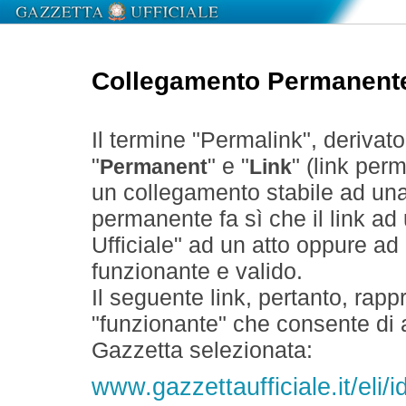
Collegamento Permanent
Il termine "Permalink", derivat
"
" e "
" (link perm
Permanent
Link
un collegamento stabile ad un
permanente fa sì che il link ad
Ufficiale" ad un atto oppure a
funzionante e valido.
Il seguente link, pertanto, rapp
"funzionante" che consente di a
Gazzetta selezionata:
www.gazzettaufficiale.it/el