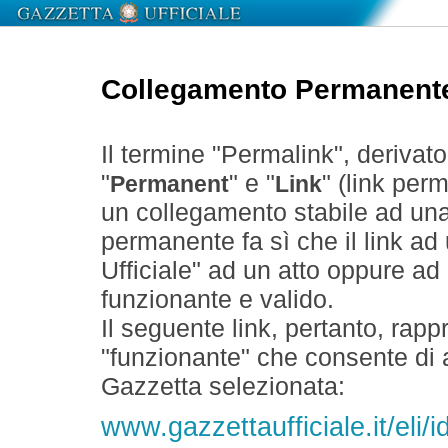
Collegamento Permanent
Il termine "Permalink", derivat
"
" e "
" (link perm
Permanent
Link
un collegamento stabile ad un
permanente fa sì che il link ad
Ufficiale" ad un atto oppure a
funzionante e valido.
Il seguente link, pertanto, rapp
"funzionante" che consente di a
Gazzetta selezionata:
www.gazzettaufficiale.it/el