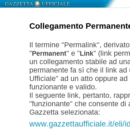
Collegamento Permanent
Il termine "Permalink", derivat
"
" e "
" (link perm
Permanent
Link
un collegamento stabile ad un
permanente fa sì che il link ad
Ufficiale" ad un atto oppure a
funzionante e valido.
Il seguente link, pertanto, rapp
"funzionante" che consente di a
Gazzetta selezionata:
www.gazzettaufficiale.it/el