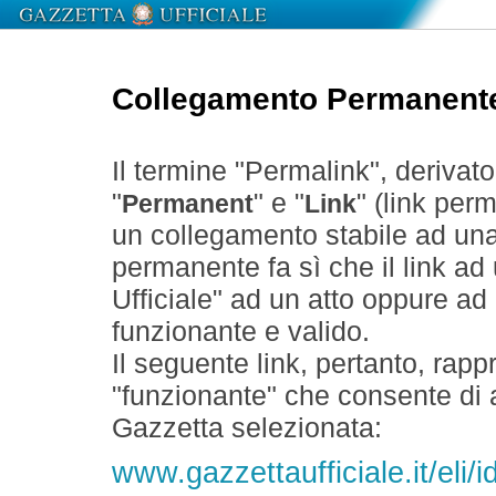
Collegamento Permanent
Il termine "Permalink", derivat
"
" e "
" (link perm
Permanent
Link
un collegamento stabile ad un
permanente fa sì che il link ad
Ufficiale" ad un atto oppure a
funzionante e valido.
Il seguente link, pertanto, rapp
"funzionante" che consente di a
Gazzetta selezionata:
www.gazzettaufficiale.it/el