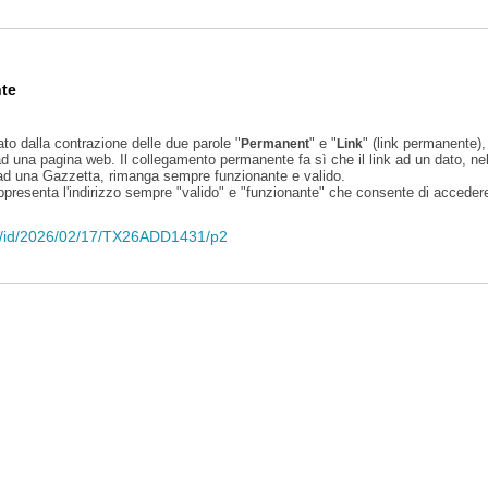
te
ato dalla contrazione delle due parole "
" e "
" (link permanente), 
Permanent
Link
d una pagina web. Il collegamento permanente fa sì che il link ad un dato, ne
 ad una Gazzetta, rimanga sempre funzionante e valido.
appresenta l'indirizzo sempre "valido" e "funzionante" che consente di accedere 
eli/id/2026/02/17/TX26ADD1431/p2