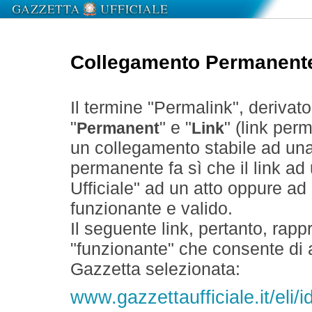
Collegamento Permanent
Il termine "Permalink", derivat
"
" e "
" (link perm
Permanent
Link
un collegamento stabile ad un
permanente fa sì che il link ad
Ufficiale" ad un atto oppure a
funzionante e valido.
Il seguente link, pertanto, rapp
"funzionante" che consente di a
Gazzetta selezionata:
www.gazzettaufficiale.it/el