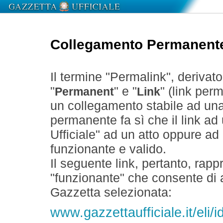
Collegamento Permanent
Il termine "Permalink", derivat
"
" e "
" (link perm
Permanent
Link
un collegamento stabile ad un
permanente fa sì che il link ad
Ufficiale" ad un atto oppure a
funzionante e valido.
Il seguente link, pertanto, rapp
"funzionante" che consente di a
Gazzetta selezionata:
www.gazzettaufficiale.it/el