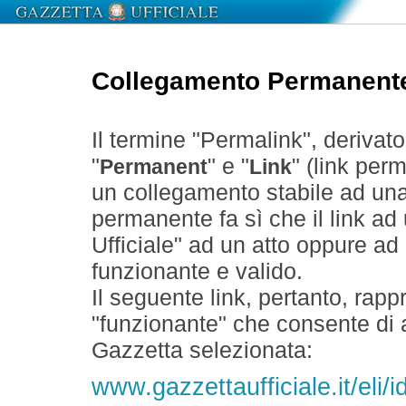
Collegamento Permanent
Il termine "Permalink", derivat
"
" e "
" (link perm
Permanent
Link
un collegamento stabile ad un
permanente fa sì che il link ad
Ufficiale" ad un atto oppure a
funzionante e valido.
Il seguente link, pertanto, rapp
"funzionante" che consente di a
Gazzetta selezionata:
www.gazzettaufficiale.it/el