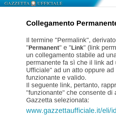
Collegamento Permanent
Il termine "Permalink", derivat
"
" e "
" (link perm
Permanent
Link
un collegamento stabile ad un
permanente fa sì che il link ad
Ufficiale" ad un atto oppure a
funzionante e valido.
Il seguente link, pertanto, rapp
"funzionante" che consente di a
Gazzetta selezionata:
www.gazzettaufficiale.it/el