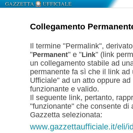
Collegamento Permanent
Il termine "Permalink", derivat
"
" e "
" (link perm
Permanent
Link
un collegamento stabile ad un
permanente fa sì che il link ad
Ufficiale" ad un atto oppure a
funzionante e valido.
Il seguente link, pertanto, rapp
"funzionante" che consente di a
Gazzetta selezionata:
www.gazzettaufficiale.it/el