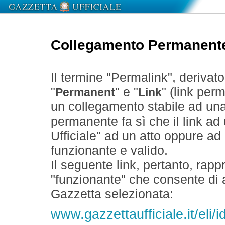
Collegamento Permanent
Il termine "Permalink", derivat
"
" e "
" (link perm
Permanent
Link
un collegamento stabile ad un
permanente fa sì che il link ad
Ufficiale" ad un atto oppure a
funzionante e valido.
Il seguente link, pertanto, rapp
"funzionante" che consente di a
Gazzetta selezionata:
www.gazzettaufficiale.it/el