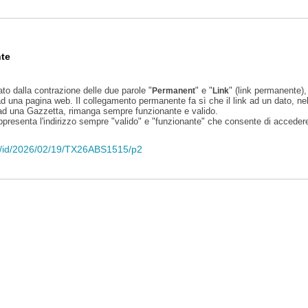
te
ato dalla contrazione delle due parole "
" e "
" (link permanente), 
Permanent
Link
d una pagina web. Il collegamento permanente fa sì che il link ad un dato, ne
 ad una Gazzetta, rimanga sempre funzionante e valido.
appresenta l'indirizzo sempre "valido" e "funzionante" che consente di accedere 
eli/id/2026/02/19/TX26ABS1515/p2