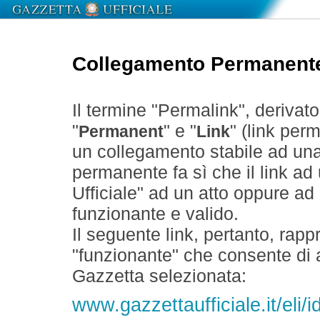
Collegamento Permanent
Il termine "Permalink", derivat
"
" e "
" (link perm
Permanent
Link
un collegamento stabile ad un
permanente fa sì che il link ad
Ufficiale" ad un atto oppure a
funzionante e valido.
Il seguente link, pertanto, rapp
"funzionante" che consente di a
Gazzetta selezionata:
www.gazzettaufficiale.it/el