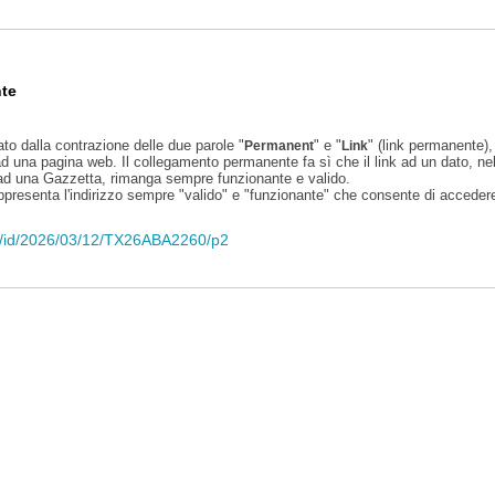
te
ato dalla contrazione delle due parole "
" e "
" (link permanente), 
Permanent
Link
d una pagina web. Il collegamento permanente fa sì che il link ad un dato, ne
 ad una Gazzetta, rimanga sempre funzionante e valido.
appresenta l'indirizzo sempre "valido" e "funzionante" che consente di accedere 
eli/id/2026/03/12/TX26ABA2260/p2