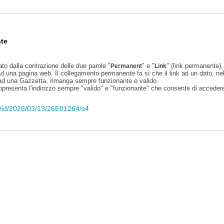
te
ato dalla contrazione delle due parole "
" e "
" (link permanente), 
Permanent
Link
d una pagina web. Il collegamento permanente fa sì che il link ad un dato, ne
 ad una Gazzetta, rimanga sempre funzionante e valido.
appresenta l'indirizzo sempre "valido" e "funzionante" che consente di accedere 
eli/id/2026/03/13/26E01264/s4