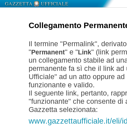
Collegamento Permanent
Il termine "Permalink", derivat
"
" e "
" (link perm
Permanent
Link
un collegamento stabile ad un
permanente fa sì che il link ad
Ufficiale" ad un atto oppure a
funzionante e valido.
Il seguente link, pertanto, rapp
"funzionante" che consente di a
Gazzetta selezionata:
www.gazzettaufficiale.it/el