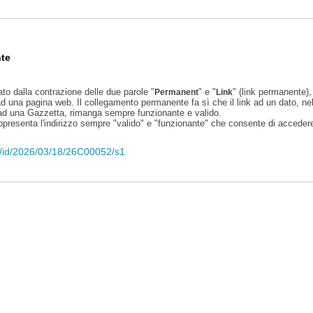
te
ato dalla contrazione delle due parole "
" e "
" (link permanente), 
Permanent
Link
d una pagina web. Il collegamento permanente fa sì che il link ad un dato, ne
 ad una Gazzetta, rimanga sempre funzionante e valido.
appresenta l'indirizzo sempre "valido" e "funzionante" che consente di accedere 
eli/id/2026/03/18/26C00052/s1