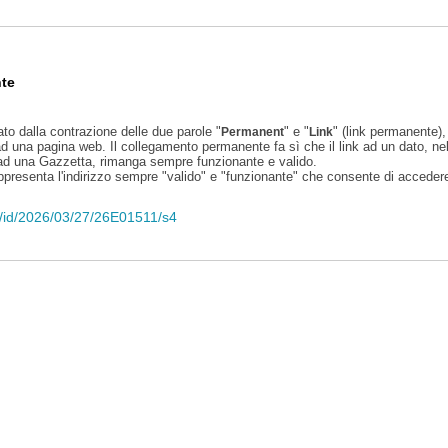
te
ato dalla contrazione delle due parole "
" e "
" (link permanente), 
Permanent
Link
d una pagina web. Il collegamento permanente fa sì che il link ad un dato, ne
 ad una Gazzetta, rimanga sempre funzionante e valido.
appresenta l'indirizzo sempre "valido" e "funzionante" che consente di accedere 
li/id/2026/03/27/26E01511/s4