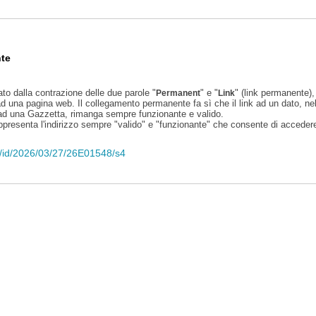
te
ato dalla contrazione delle due parole "
" e "
" (link permanente), 
Permanent
Link
d una pagina web. Il collegamento permanente fa sì che il link ad un dato, ne
 ad una Gazzetta, rimanga sempre funzionante e valido.
appresenta l'indirizzo sempre "valido" e "funzionante" che consente di accedere 
eli/id/2026/03/27/26E01548/s4