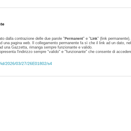
te
ato dalla contrazione delle due parole "
" e "
" (link permanente), 
Permanent
Link
d una pagina web. Il collegamento permanente fa sì che il link ad un dato, ne
 ad una Gazzetta, rimanga sempre funzionante e valido.
appresenta l'indirizzo sempre "valido" e "funzionante" che consente di accedere 
eli/id/2026/03/27/26E01802/s4