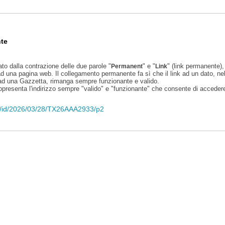
te
ato dalla contrazione delle due parole "
" e "
" (link permanente), 
Permanent
Link
d una pagina web. Il collegamento permanente fa sì che il link ad un dato, ne
 ad una Gazzetta, rimanga sempre funzionante e valido.
appresenta l'indirizzo sempre "valido" e "funzionante" che consente di accedere 
eli/id/2026/03/28/TX26AAA2933/p2