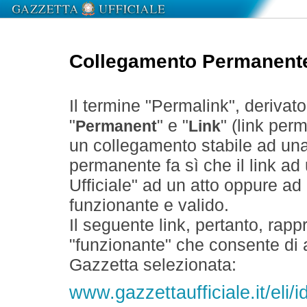
Collegamento Permanent
Il termine "Permalink", derivat
"
" e "
" (link perm
Permanent
Link
un collegamento stabile ad un
permanente fa sì che il link ad
Ufficiale" ad un atto oppure a
funzionante e valido.
Il seguente link, pertanto, rapp
"funzionante" che consente di a
Gazzetta selezionata:
www.gazzettaufficiale.it/el