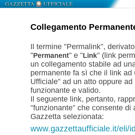
Collegamento Permanent
Il termine "Permalink", derivat
"
" e "
" (link perm
Permanent
Link
un collegamento stabile ad un
permanente fa sì che il link ad
Ufficiale" ad un atto oppure a
funzionante e valido.
Il seguente link, pertanto, rapp
"funzionante" che consente di a
Gazzetta selezionata:
www.gazzettaufficiale.it/el