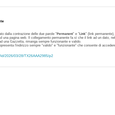
te
ato dalla contrazione delle due parole "
" e "
" (link permanente), 
Permanent
Link
d una pagina web. Il collegamento permanente fa sì che il link ad un dato, ne
 ad una Gazzetta, rimanga sempre funzionante e valido.
appresenta l'indirizzo sempre "valido" e "funzionante" che consente di accedere 
eli/id/2026/03/28/TX26AAA2985/p2