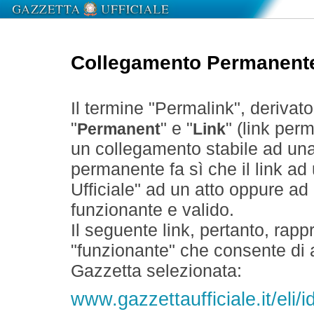
Collegamento Permanent
Il termine "Permalink", derivat
"
" e "
" (link perm
Permanent
Link
un collegamento stabile ad un
permanente fa sì che il link ad
Ufficiale" ad un atto oppure a
funzionante e valido.
Il seguente link, pertanto, rapp
"funzionante" che consente di a
Gazzetta selezionata:
www.gazzettaufficiale.it/el