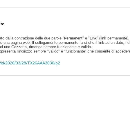
te
ato dalla contrazione delle due parole "
" e "
" (link permanente), 
Permanent
Link
d una pagina web. Il collegamento permanente fa sì che il link ad un dato, ne
 ad una Gazzetta, rimanga sempre funzionante e valido.
appresenta l'indirizzo sempre "valido" e "funzionante" che consente di accedere 
eli/id/2026/03/28/TX26AAA3030/p2