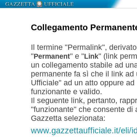
Collegamento Permanent
Il termine "Permalink", derivat
"
" e "
" (link perm
Permanent
Link
un collegamento stabile ad un
permanente fa sì che il link ad
Ufficiale" ad un atto oppure a
funzionante e valido.
Il seguente link, pertanto, rapp
"funzionante" che consente di a
Gazzetta selezionata:
www.gazzettaufficiale.it/el