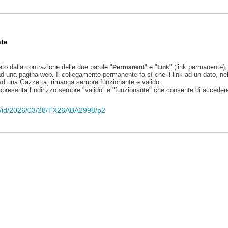
te
ato dalla contrazione delle due parole "
" e "
" (link permanente), 
Permanent
Link
d una pagina web. Il collegamento permanente fa sì che il link ad un dato, ne
 ad una Gazzetta, rimanga sempre funzionante e valido.
appresenta l'indirizzo sempre "valido" e "funzionante" che consente di accedere 
eli/id/2026/03/28/TX26ABA2998/p2