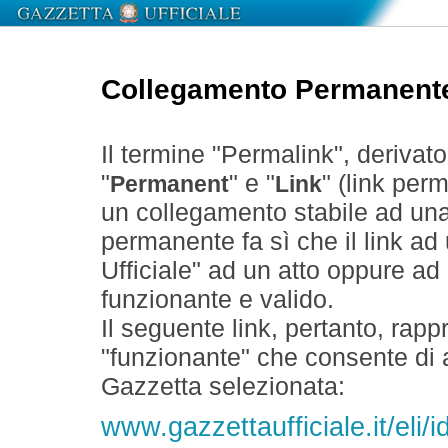
Collegamento Permanent
Il termine "Permalink", derivat
"
" e "
" (link perm
Permanent
Link
un collegamento stabile ad un
permanente fa sì che il link ad
Ufficiale" ad un atto oppure a
funzionante e valido.
Il seguente link, pertanto, rapp
"funzionante" che consente di a
Gazzetta selezionata:
www.gazzettaufficiale.it/el