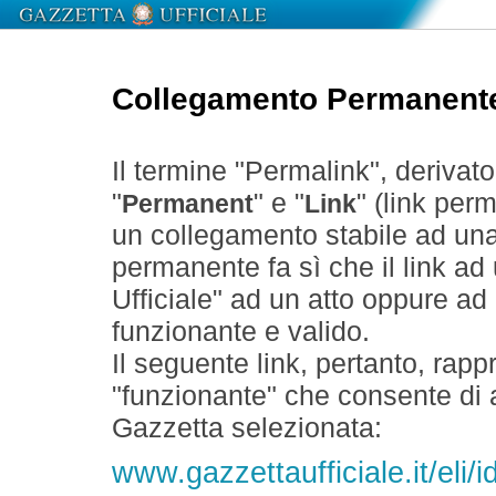
Collegamento Permanent
Il termine "Permalink", derivat
"
" e "
" (link perm
Permanent
Link
un collegamento stabile ad un
permanente fa sì che il link ad
Ufficiale" ad un atto oppure a
funzionante e valido.
Il seguente link, pertanto, rapp
"funzionante" che consente di a
Gazzetta selezionata:
www.gazzettaufficiale.it/el