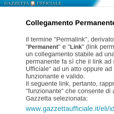
Collegamento Permanent
Il termine "Permalink", derivat
"
" e "
" (link perm
Permanent
Link
un collegamento stabile ad un
permanente fa sì che il link ad
Ufficiale" ad un atto oppure a
funzionante e valido.
Il seguente link, pertanto, rapp
"funzionante" che consente di a
Gazzetta selezionata:
www.gazzettaufficiale.it/el