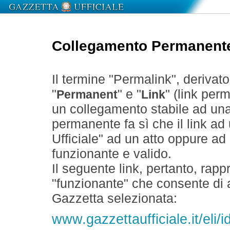
Collegamento Permanent
Il termine "Permalink", derivat
"
" e "
" (link perm
Permanent
Link
un collegamento stabile ad un
permanente fa sì che il link ad
Ufficiale" ad un atto oppure a
funzionante e valido.
Il seguente link, pertanto, rapp
"funzionante" che consente di a
Gazzetta selezionata:
www.gazzettaufficiale.it/el