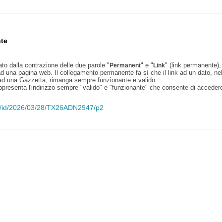
te
ato dalla contrazione delle due parole "
" e "
" (link permanente), 
Permanent
Link
d una pagina web. Il collegamento permanente fa sì che il link ad un dato, ne
 ad una Gazzetta, rimanga sempre funzionante e valido.
appresenta l'indirizzo sempre "valido" e "funzionante" che consente di accedere 
eli/id/2026/03/28/TX26ADN2947/p2