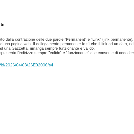
te
ato dalla contrazione delle due parole "
" e "
" (link permanente), 
Permanent
Link
d una pagina web. Il collegamento permanente fa sì che il link ad un dato, ne
 ad una Gazzetta, rimanga sempre funzionante e valido.
appresenta l'indirizzo sempre "valido" e "funzionante" che consente di accedere 
eli/id/2026/04/03/26E02006/s4