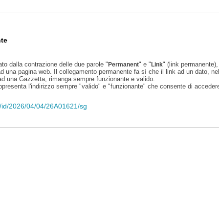
te
ato dalla contrazione delle due parole "
" e "
" (link permanente), 
Permanent
Link
d una pagina web. Il collegamento permanente fa sì che il link ad un dato, ne
 ad una Gazzetta, rimanga sempre funzionante e valido.
appresenta l'indirizzo sempre "valido" e "funzionante" che consente di accedere 
eli/id/2026/04/04/26A01621/sg