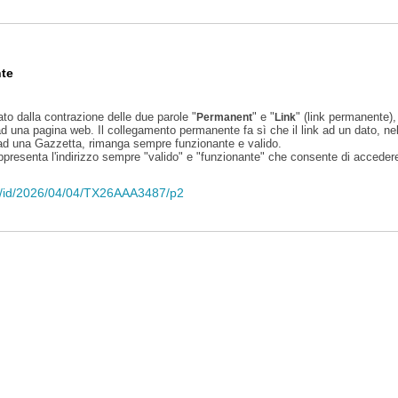
te
ato dalla contrazione delle due parole "
" e "
" (link permanente), 
Permanent
Link
d una pagina web. Il collegamento permanente fa sì che il link ad un dato, ne
 ad una Gazzetta, rimanga sempre funzionante e valido.
appresenta l'indirizzo sempre "valido" e "funzionante" che consente di accedere 
eli/id/2026/04/04/TX26AAA3487/p2