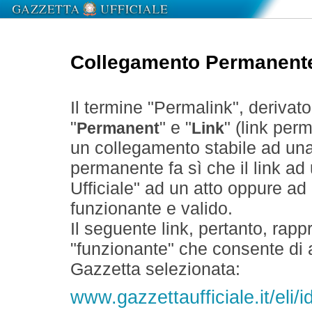
Collegamento Permanent
Il termine "Permalink", derivat
"
" e "
" (link perm
Permanent
Link
un collegamento stabile ad un
permanente fa sì che il link ad
Ufficiale" ad un atto oppure a
funzionante e valido.
Il seguente link, pertanto, rapp
"funzionante" che consente di a
Gazzetta selezionata:
www.gazzettaufficiale.it/el