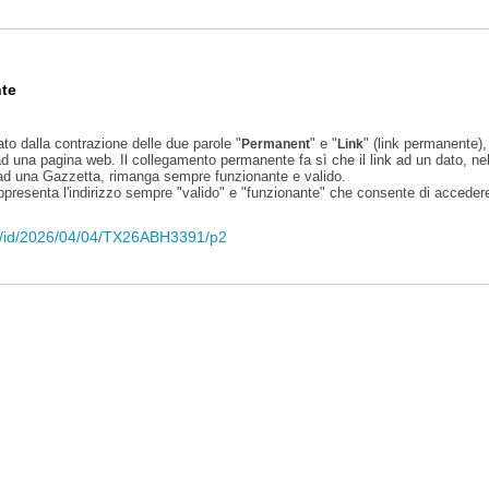
te
ato dalla contrazione delle due parole "
" e "
" (link permanente), 
Permanent
Link
d una pagina web. Il collegamento permanente fa sì che il link ad un dato, ne
 ad una Gazzetta, rimanga sempre funzionante e valido.
appresenta l'indirizzo sempre "valido" e "funzionante" che consente di accedere 
eli/id/2026/04/04/TX26ABH3391/p2