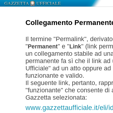
Collegamento Permanent
Il termine "Permalink", derivat
"
" e "
" (link perm
Permanent
Link
un collegamento stabile ad un
permanente fa sì che il link ad
Ufficiale" ad un atto oppure a
funzionante e valido.
Il seguente link, pertanto, rapp
"funzionante" che consente di a
Gazzetta selezionata:
www.gazzettaufficiale.it/el