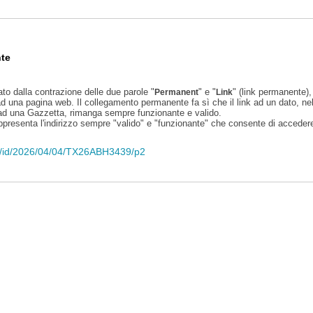
te
ato dalla contrazione delle due parole "
" e "
" (link permanente), 
Permanent
Link
d una pagina web. Il collegamento permanente fa sì che il link ad un dato, ne
 ad una Gazzetta, rimanga sempre funzionante e valido.
appresenta l'indirizzo sempre "valido" e "funzionante" che consente di accedere 
eli/id/2026/04/04/TX26ABH3439/p2