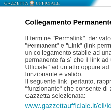
Collegamento Permanent
Il termine "Permalink", derivat
"
" e "
" (link perm
Permanent
Link
un collegamento stabile ad un
permanente fa sì che il link ad
Ufficiale" ad un atto oppure a
funzionante e valido.
Il seguente link, pertanto, rapp
"funzionante" che consente di a
Gazzetta selezionata:
www.gazzettaufficiale.it/el