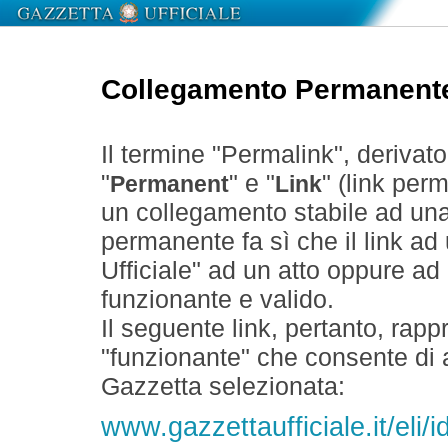
Collegamento Permanent
Il termine "Permalink", derivat
"
" e "
" (link perm
Permanent
Link
un collegamento stabile ad un
permanente fa sì che il link ad
Ufficiale" ad un atto oppure a
funzionante e valido.
Il seguente link, pertanto, rapp
"funzionante" che consente di a
Gazzetta selezionata:
www.gazzettaufficiale.it/el