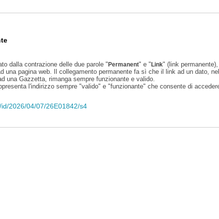
te
ato dalla contrazione delle due parole "
" e "
" (link permanente), 
Permanent
Link
d una pagina web. Il collegamento permanente fa sì che il link ad un dato, ne
 ad una Gazzetta, rimanga sempre funzionante e valido.
appresenta l'indirizzo sempre "valido" e "funzionante" che consente di accedere 
eli/id/2026/04/07/26E01842/s4