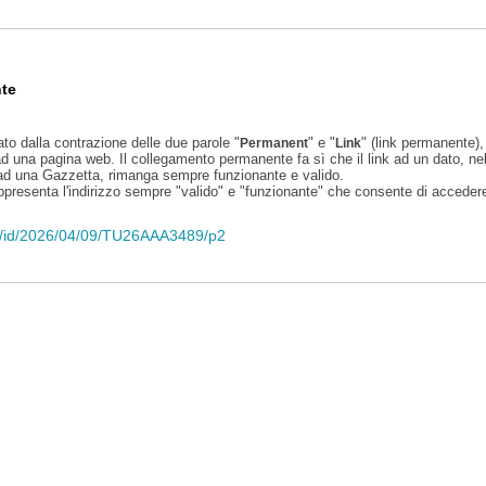
te
ato dalla contrazione delle due parole "
" e "
" (link permanente), 
Permanent
Link
d una pagina web. Il collegamento permanente fa sì che il link ad un dato, ne
 ad una Gazzetta, rimanga sempre funzionante e valido.
appresenta l'indirizzo sempre "valido" e "funzionante" che consente di accedere 
eli/id/2026/04/09/TU26AAA3489/p2