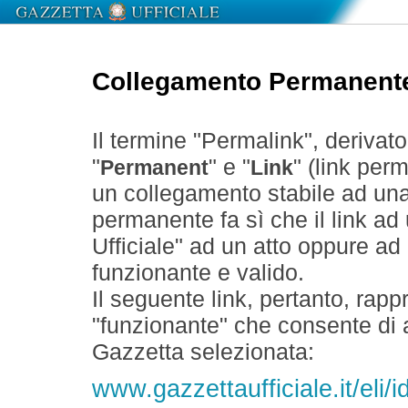
Collegamento Permanent
Il termine "Permalink", derivat
"
" e "
" (link perm
Permanent
Link
un collegamento stabile ad un
permanente fa sì che il link ad
Ufficiale" ad un atto oppure a
funzionante e valido.
Il seguente link, pertanto, rapp
"funzionante" che consente di a
Gazzetta selezionata:
www.gazzettaufficiale.it/el