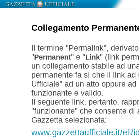
Collegamento Permanent
Il termine "Permalink", derivat
"
" e "
" (link perm
Permanent
Link
un collegamento stabile ad un
permanente fa sì che il link ad
Ufficiale" ad un atto oppure a
funzionante e valido.
Il seguente link, pertanto, rapp
"funzionante" che consente di a
Gazzetta selezionata:
www.gazzettaufficiale.it/el