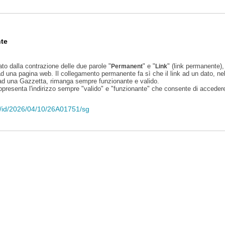
te
ato dalla contrazione delle due parole "
" e "
" (link permanente), 
Permanent
Link
d una pagina web. Il collegamento permanente fa sì che il link ad un dato, ne
 ad una Gazzetta, rimanga sempre funzionante e valido.
appresenta l'indirizzo sempre "valido" e "funzionante" che consente di accedere 
eli/id/2026/04/10/26A01751/sg