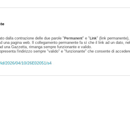
te
ato dalla contrazione delle due parole "
" e "
" (link permanente), 
Permanent
Link
d una pagina web. Il collegamento permanente fa sì che il link ad un dato, ne
 ad una Gazzetta, rimanga sempre funzionante e valido.
appresenta l'indirizzo sempre "valido" e "funzionante" che consente di accedere 
eli/id/2026/04/10/26E02051/s4