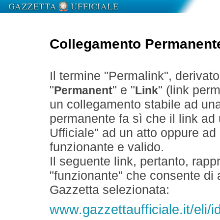
Collegamento Permanent
Il termine "Permalink", derivat
"
" e "
" (link perm
Permanent
Link
un collegamento stabile ad un
permanente fa sì che il link ad
Ufficiale" ad un atto oppure a
funzionante e valido.
Il seguente link, pertanto, rapp
"funzionante" che consente di a
Gazzetta selezionata:
www.gazzettaufficiale.it/el