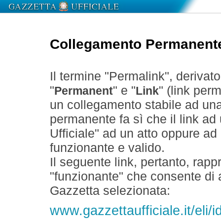
Collegamento Permanent
Il termine "Permalink", derivat
"
" e "
" (link perm
Permanent
Link
un collegamento stabile ad un
permanente fa sì che il link ad
Ufficiale" ad un atto oppure a
funzionante e valido.
Il seguente link, pertanto, rapp
"funzionante" che consente di a
Gazzetta selezionata:
www.gazzettaufficiale.it/el